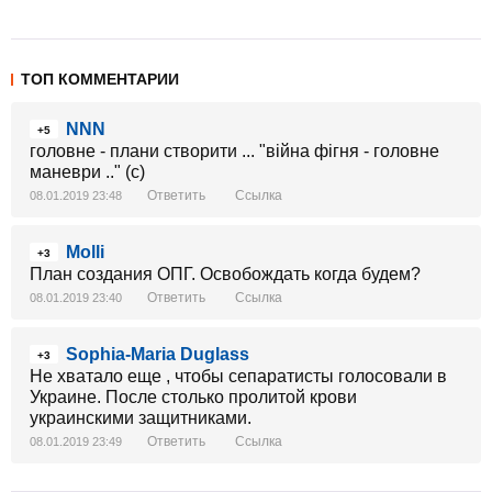
ТОП КОММЕНТАРИИ
NNN
+5
головне - плани створити ... "війна фігня - головне
маневри .." (с)
Ответить
Ссылка
08.01.2019 23:48
Molli
+3
План создания ОПГ. Освобождать когда будем?
Ответить
Ссылка
08.01.2019 23:40
Sophia-Maria Duglass
+3
Не хватало еще , чтобы сепаратисты голосовали в
Украине. После столько пролитой крови
украинскими защитниками.
Ответить
Ссылка
08.01.2019 23:49