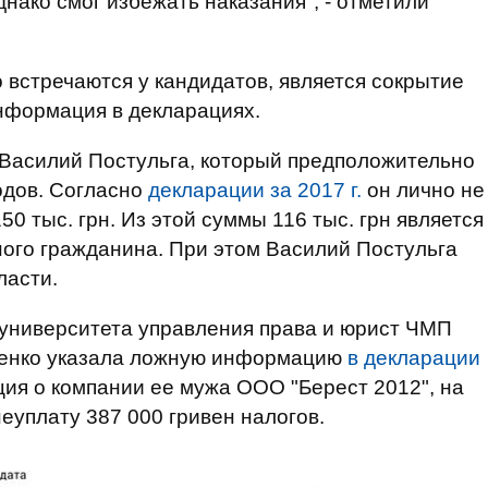
днако смог избежать наказания", - отметили
 встречаются у кандидатов, является сокрытие
нформация в декларациях.
т Василий Постульга, который предположительно
одов. Согласно
декларации за 2017 г.
он лично не
150 тыс. грн. Из этой суммы 116 тыс. грн является
ого гражданина. При этом Василий Постульга
ласти.
 университета управления права и юрист ЧМП
денко указала ложную информацию
в декларации
ция о компании ее мужа ООО "Берест 2012", на
неуплату 387 000 гривен налогов.