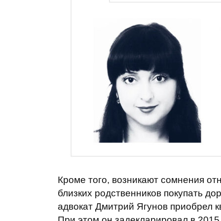
Кроме того, возникают сомнения от
близких родственников покупать до
адвокат Дмитрий Ягунов приобрел кв
При этом он задекларировал в 2015 го