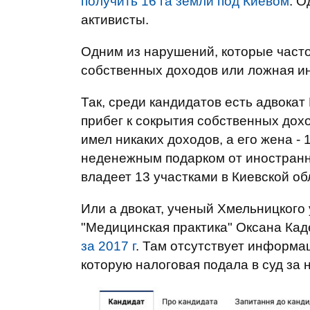
получить 16 га земли под Киевом
. О
активисты.
Одним из нарушений, которые часто
собственных доходов или ложная и
Так, среди кандидатов есть адвока
прибег к сокрытия собственных дох
имел никаких доходов, а его жена - 
неденежным подарком от иностранн
владеет 13 участками в Киевской об
Или а двокат, ученый Хмельницкого
"Медицинская практика" Оксана Ка
за 2017 г
. Там отсутствует информа
которую налоговая подала в суд за 