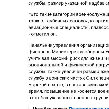
службы, размер указанной надбавки
"Это такие категории военнослужащи
танков, гаубичных самоходно-артил
авиационные специалисты, плавсоста
- отметил он.
Начальник управления организацио
финансов Министерства обороны Укр
учитывая высокий риск для жизни и
эмоциональной и физической нагру
службы, также увеличен размер е
службу в воинских частях Сил спец
морской пехоте, в составе экипажей
время, повышение не коснется вое
в штабах указанных военных группи
Читайте также:
Полторак подпис