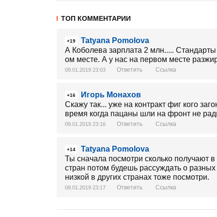
ТОП КОММЕНТАРИИ
Tatyana Pomolova
+19
А Коболева зарплата 2 млн..... Стандарты 
ом месте. А у нас на первом месте разж
Ответить
Ссылка
09.01.2019 23:03
Игорь Монахов
+16
Скажу так... уже на контракт фиг кого заго
время когда пацаны шли на фронт не ради 
Ответить
Ссылка
09.01.2019 23:16
Tatyana Pomolova
+14
Ты сначала посмотри сколько получают в
стран потом будешь рассуждать о разных
низкой в других странах тоже посмотри.
Ответить
Ссылка
09.01.2019 23:17