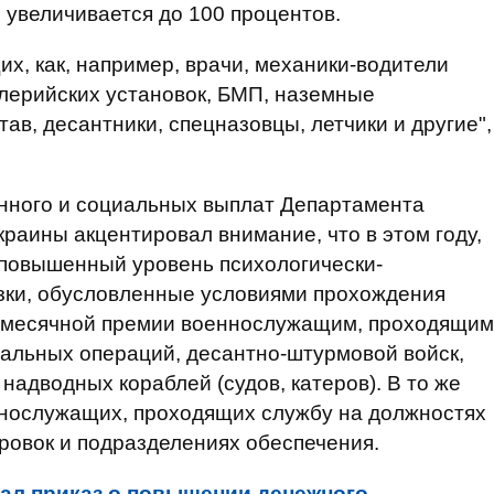
 увеличивается до 100 процентов.
х, как, например, врачи, механики-водители
лерийских установок, БМП, наземные
в, десантники, спецназовцы, летчики и другие",
нного и социальных выплат Департамента
аины акцентировал внимание, что в этом году,
 повышенный уровень психологически-
зки, обусловленные условиями прохождения
жемесячной премии военнослужащим, проходящим
иальных операций, десантно-штурмовой войск,
 надводных кораблей (судов, катеров). В то же
ннослужащих, проходящих службу на должностях
ровок и подразделениях обеспечения.
ал приказ о повышении денежного