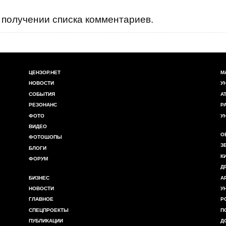
получении списка комментариев.
ЦЕНЗОР.НЕТ
М
НОВОСТИ
У
СОБЫТИЯ
А
РЕЗОНАНС
Р
ФОТО
У
ВИДЕО
О
ФОТОШОПЫ
З
БЛОГИ
К
ФОРУМ
Д
БИЗНЕС
А
НОВОСТИ
У
ГЛАВНОЕ
Р
СПЕЦПРОЕКТЫ
П
ПУБЛИКАЦИИ
Д