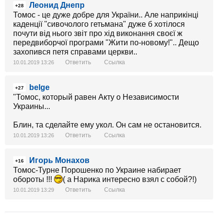
Леонид Днепр
+28
Томос - це дуже добре для України.. Але наприкінці
каденції "сивочолого гетьмана" дуже б хотілося
почути від нього звіт про хід виконання своєї ж
передвиборчої програми "Жити по-новому!".. Дещо
захопився петя справами церкви..
Ответить
Ссылка
10.01.2019 13:26
belge
+27
"Томос, который равен Акту о Независимости
Украины...
Блин, та сделайте ему укол. Он сам не остановится.
Ответить
Ссылка
10.01.2019 13:26
Игорь Монахов
+16
Томос-Турне Порошенко по Украине набирает
обороты !!!
( а Нарика интересно взял с собой?!)
Ответить
Ссылка
10.01.2019 13:29