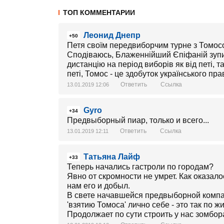
ТОП КОММЕНТАРИИ
Леонид Днепр
+50
Петя своїм передвиборчим турне з Томос
Сподіваюсь, Блаженнійший Єпіфаній зупин
дистанцію на період виборів як від петі, та
петі, Томос - це здобуток українського пра
Ответить
Ссылка
13.01.2019 12:06
Gyro
+34
Предвыборный пиар, только и всего...
Ответить
Ссылка
13.01.2019 12:11
Татьяна Лайф
+33
Теперь начались гастроли по городам?
Явно от скромности не умрет. Как оказало
нам его и добыл.
В свете начавшейся предвыборной компа
'взятию Томоса' лично себе - это так по ж
Продолжает по сути строить у нас зомбор