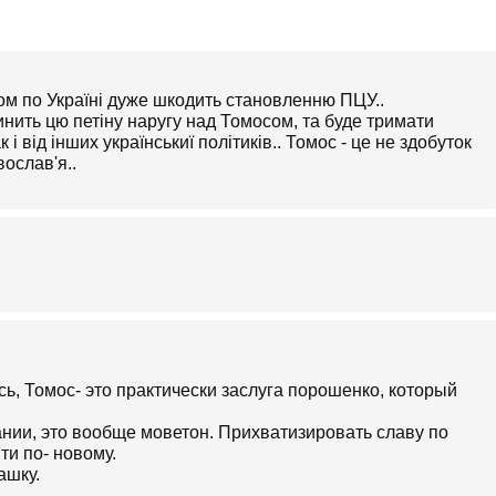
ом по Україні дуже шкодить становленню ПЦУ..
ить цю петіну наругу над Томосом, та буде тримати
к і від інших українськиї політиків.. Томос - це не здобуток
вослав'я..
сь, Томос- это практически заслуга порошенко, который
нии, это вообще моветон. Прихватизировать славу по
ити по- новому.
ашку.