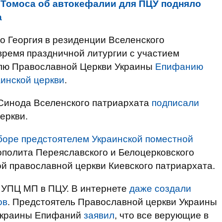
Томоса об автокефалии для ПЦУ подняло
а
го Георгия в резиденции Вселенского
время праздничной литургии с участием
лю Православной Церкви Украины
Епифанию
инской церкви
.
 Синода Вселенского патриархата
подписали
еркви.
боре предстоятелем Украинской поместной
полита Переяславского и Белоцерковского
й православной церкви Киевского патриархата.
в УПЦ МП в ПЦУ. В интернете
даже создали
ов
. Предстоятель Православной церкви Украины
 Украины Епифаний
заявил
, что все верующие в