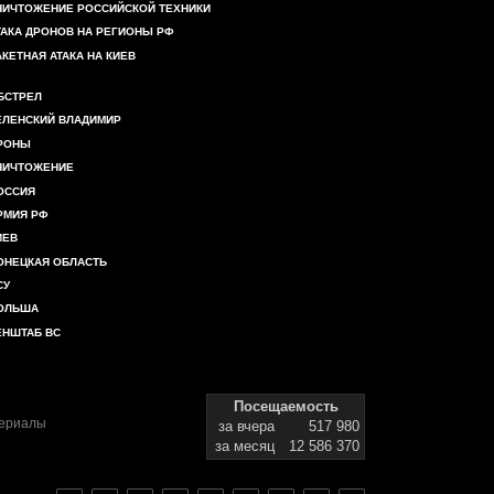
НИЧТОЖЕНИЕ РОССИЙСКОЙ ТЕХНИКИ
ТАКА ДРОНОВ НА РЕГИОНЫ РФ
АКЕТНАЯ АТАКА НА КИЕВ
БСТРЕЛ
ЕЛЕНСКИЙ ВЛАДИМИР
РОНЫ
НИЧТОЖЕНИЕ
ОССИЯ
РМИЯ РФ
ИЕВ
ОНЕЦКАЯ ОБЛАСТЬ
СУ
ОЛЬША
ЕНШТАБ ВС
Посещаемость
териалы
за вчера
517 980
за месяц
12 586 370