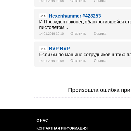
Ответить
Ссылка
14.01.2019 19:08
Hexenhammer #428253
+16
И Президент вконец обанкротившейся стр
пистолетом...
Ответить
Ссылка
14.01.2019 19:10
RVP RVP
+15
Если бы по машине сотрудников штаба пэ
Ответить
Ссылка
14.01.2019 19:09
Произошла ошибка при 
О НАС
КОНТАКТНАЯ ИНФОРМАЦИЯ