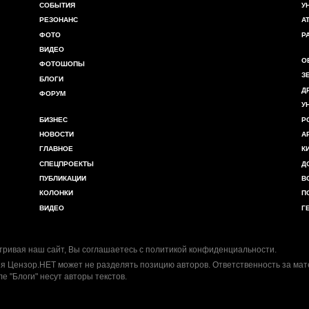
СОБЫТИЯ
У
РЕЗОНАНС
А
ФОТО
Р
ВИДЕО
О
ФОТОШОПЫ
З
БЛОГИ
Д
ФОРУМ
У
БИЗНЕС
Р
НОВОСТИ
А
ГЛАВНОЕ
К
СПЕЦПРОЕКТЫ
Д
ПУБЛИКАЦИИ
В
КОЛОНКИ
П
ВИДЕО
Г
ривая наш сайт, Вы соглашаетесь с
политикой конфиденциальности
.
я Цензор.НЕТ может не разделять позицию авторов. Ответственность за ма
ле "Блоги" несут авторы текстов.