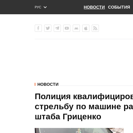
НОВОСТИ
СОБЫТИЯ
РУС
ENG
УКР
НОВОСТИ
Полиция квалифициров
стрельбу по машине р
штаба Гриценко