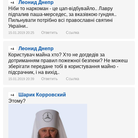
Леонид Днепр
+4
Ніби то наркоман - це цап-відбувайло.. Лавру
підпалив паша-мерседес, за вказівкою гундяя..
Пильнувати потрібно всі православні святині
України..
Ответить
Ссылка
15.01.2019 20:25
Леонид Днепр
+4
Користувач майна хто? Хто не догдедів за
дотриманням правил пожежної безпеки? Не можеш
зберігати передане тобі в користування майно -
підсрачник, і на вихід..
Ответить
Ссылка
15.01.2019 20:39
Шарик Корровский
+4
Этому?