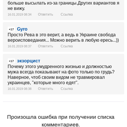
больше высылать из-за границы.Других вариантов я
не вижу.
Ответить
Ссылка
16.01.2019 08:34
Gyro
+17
Просто Рева в это верит, а ведь в Украине свобода
вероисповедания... Можно верить в любую ересь...))
Ответить
Ссылка
16.01.2019 08:37
экзорцист
+17
Почему этого умудренного жизнью и должностью
мужа всегда показывают на фото только по грудь?
Наверное, чтоб своим видом не травмировал
украинцев, "которые много едят".
Ответить
Ссылка
16.01.2019 08:38
Произошла ошибка при получении списка
комментариев.