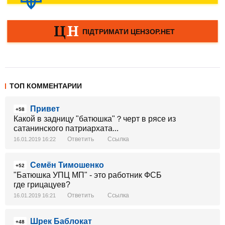
ТОП КОММЕНТАРИИ
Привет
+58
Какой в задницу "батюшка"？черт в рясе из
сатанинского патриархата...
Ответить
Ссылка
16.01.2019 16:22
Семён Тимошенко
+52
"Батюшка УПЦ МП" - это работник ФСБ
где грицацуев?
Ответить
Ссылка
16.01.2019 16:21
Шрек Баблокат
+48