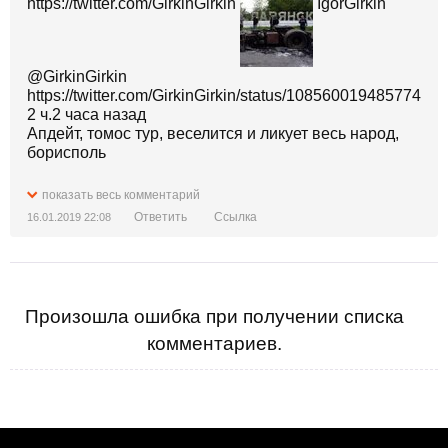
https://twitter.com/GirkinGirkin
IgorGirkin‏
@GirkinGirkin
https://twitter.com/GirkinGirkin/status/10856001948577464
2 ч.2 часа назад
Апдейт, томос тур, веселится и ликует весь народ,
борисполь
показать весь комментарий
Ответить
Ссылка
16.01.2019 22:08
Произошла ошибка при получении списка
комментариев.
Апдейт, томос тур, веселится и ликует весь народ,
луцк