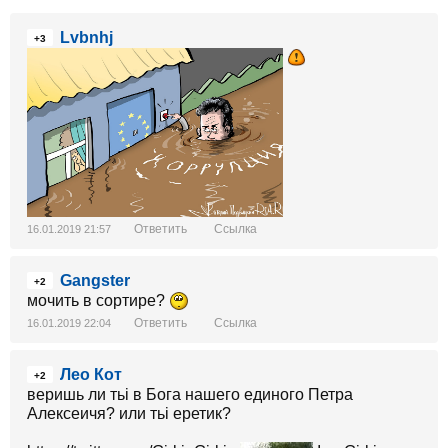
Lvbnhj
+3
Ответить
Ссылка
16.01.2019 21:57
Gangster
+2
мочить в сортире?
Ответить
Ссылка
16.01.2019 22:04
Лео Кот
+2
веришь ли тьі в Бога нашего единого Петра
Алексеичя? или тьі еретик?