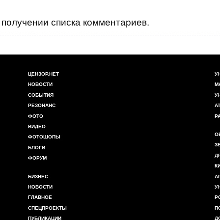
получении списка комментариев.
ЦЕНЗОР.НЕТ
У
НОВОСТИ
М
СОБЫТИЯ
У
РЕЗОНАНС
А
ФОТО
Р
ВИДЕО
О
ФОТОШОПЫ
З
БЛОГИ
Д
ФОРУМ
К
БИЗНЕС
А
НОВОСТИ
У
ГЛАВНОЕ
Р
СПЕЦПРОЕКТЫ
П
ПУБЛИКАЦИИ
Д