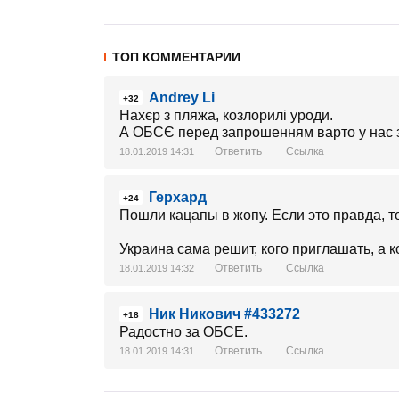
ТОП КОММЕНТАРИИ
Andrey Li
+32
Нахєр з пляжа, козлорилі уроди.
А ОБСЄ перед запрошенням варто у нас з
Ответить
Ссылка
18.01.2019 14:31
Герхард
+24
Пошли кацапы в жопу. Если это правда, т
Украина сама решит, кого приглашать, а ко
Ответить
Ссылка
18.01.2019 14:32
Ник Никович #433272
+18
Радостно за ОБСЕ.
Ответить
Ссылка
18.01.2019 14:31