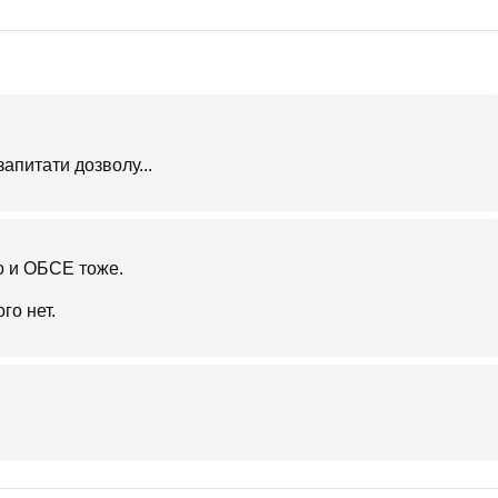
апитати дозволу...
о и ОБСЕ тоже.
го нет.