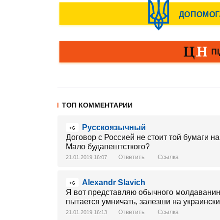
ТОП КОММЕНТАРИИ
Русскоязычный
+6
Договор с Россией не стоит той бумаги н
Мало будапештсткого?
Ответить
Ссылка
21.01.2019 16:07
Alexandr Slavich
+6
Я вот представляю обычного молдаванина,
пытается умничать, залезши на украински
Ответить
Ссылка
21.01.2019 16:13