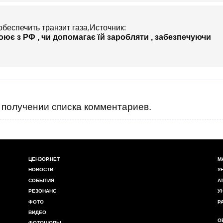
обеспечить транзит газа,Источник:
воює з РФ , чи допомагає їй заробляти , забезпечуючи
получении списка комментариев.
ЦЕНЗОР.НЕТ
М
НОВОСТИ
У
СОБЫТИЯ
А
РЕЗОНАНС
У
ФОТО
Р
ВИДЕО
О
ФОТОШОПЫ