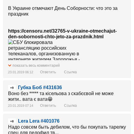
В Украине отмечают День Соборности: что это за
праздник
https://censoru.net/32765-v-ukraine-otmechajut-
den-sobornosti-chto-jeto-za-prazdnik.html
показать весь комментарий
Ответить
Ссылка
23.01.2019 06:12
22 января в Украине отмечают День
Соборности. Празднуют его в годовщину
Губка Боб #431636
провозглашения Акта воссоединения
+9
Украинской народной республики и Западно-
Воно без ***** та кісельова з скабєєвой не може
Украинской Народной республики 1919 года.
жити.. вата є вата😁
Ответить
Ссылка
23.01.2019 07:14
Lera Lera #401076
В январе 1918 года была создана Украинская
+8
Надо совсем быть дебилом, что бы покупать тарелку
Народная Республика
(УНР), а на тех территориях,
спец для педофил тв...
которые входили в состав Австро-Венгерской