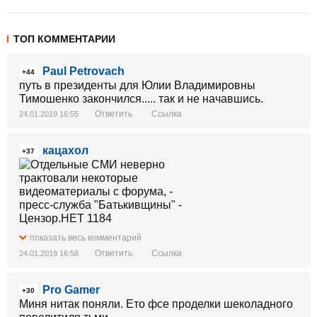
ТОП КОММЕНТАРИИ
Paul Petrovach
+44
путь в президенты для Юлии Владимировны
Тимошенко закончился..... так и не начавшись.
Ответить
Ссылка
24.01.2019 16:55
кацахол
+37
показать весь комментарий
Ответить
Ссылка
24.01.2019 16:58
Pro Gamer
+30
Миня нитак поняли. Ето фсе проделки шеколадного