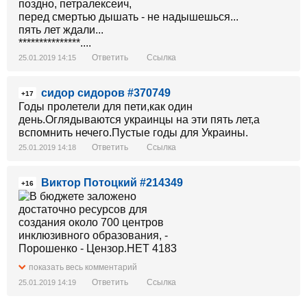
поздно, петралексеич,
перед смертью дышать - не надышешься...
пять лет ждали...
***************....
Ответить
Ссылка
25.01.2019 14:15
сидор сидоров #370749
+17
Годы пролетели для пети,как один
день.Оглядываются украинцы на эти пять лет,а
вспомнить нечего.Пустые годы для Украины.
Ответить
Ссылка
25.01.2019 14:18
Виктор Потоцкий #214349
+16
показать весь комментарий
Ответить
Ссылка
25.01.2019 14:19