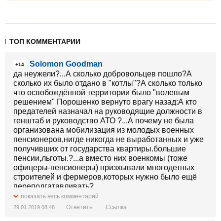
ТОП КОММЕНТАРИИ
Solomon Goodman
+14
да неужели?...А сколько добровольцев пошло?А
сколько их было отдано в "котлы"?А сколько только
что освобождённой территории было "волевым
решением" Порошенко вернуто врагу назад:А кто
предателей назначал на руководящие должности в
генштаб и руководство АТО ?...А почему не была
организована мобилизация из молодых военных
пенсионеров,нигде никогда не выработанных и уже
получивших от государства квартиры.большие
пенсии,льготы.?...а вместо них военкомы (тоже
офицеры-пенсионеры) призхывали многодетных
строителей и фермеров,которых нужно было ещё
переподгатавливать?
показать весь комментарий
Ответить
Ссылка
29.01.2019 08:48