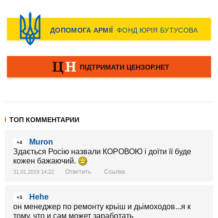
ТОП КОММЕНТАРИИ
Muron
+4
Здається Росію назвали КОРОВОЮ і доїти її буде
кожен бажаючий.
Ответить
Ссылка
31.01.2019 14:22
Hehe
+3
он менеджер по ремонту крьіш и дьімоходов...я к
тому, что и сам может заработать