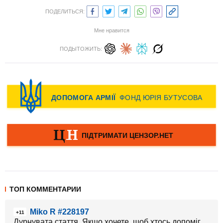
ПОДЕЛИТЬСЯ:
Мне нравится
ПОДЫТОЖИТЬ:
ТОП КОММЕНТАРИИ
Miko R #228197
+11
Дурнувата стаття. Якщо хочете, щоб хтось допоміг,