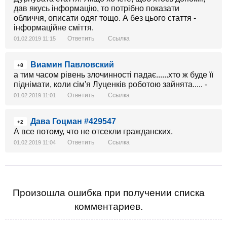
дав якусь інформацію, то потрібно показати
обличчя, описати одяг тощо. А без цього стаття -
інформаційне сміття.
Ответить
Ссылка
01.02.2019 11:15
Виамин Павловский
+8
а тим часом рівень злочинності падає......хто ж буде її
піднімати, коли сім'я Луценків роботою зайнята..... -
Ответить
Ссылка
01.02.2019 11:01
Дава Гоцман #429547
+2
А все потому, что не отсекли гражданских.
Ответить
Ссылка
01.02.2019 11:04
Произошла ошибка при получении списка
комментариев.