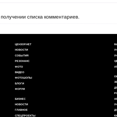
получении списка комментариев.
ЦЕНЗОР.НЕТ
М
НОВОСТИ
У
СОБЫТИЯ
У
РЕЗОНАНС
У
ФОТО
А
ВИДЕО
О
ФОТОШОПЫ
З
БЛОГИ
Д
ФОРУМ
Р
БИЗНЕС
А
НОВОСТИ
У
ГЛАВНОЕ
Д
СПЕЦПРОЕКТЫ
К