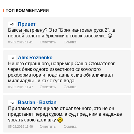
ТОП КОММЕНТАРИИ
Привет
+3
Баксы на гривну? Это "Брилиантовая рука 2"...в
первой золото и брюлики в совок завозили...😀
Ответить
Ссылка
05.02.2019 11:41
Alex Rozhenko
+3
Ничего страшного, например Саша Стоматолог
через банк одного известного сивочолого
рехформатора и подставных лиц обналичивал
миллиарды - и как с гуся вода.
Ответить
Ссылка
05.02.2019 11:47
Bastian - Bastian
+3
При таком потенциале от хапленного, это не он
предстанет перед судом, а суд пред ним в надежде
урвать свою доляшку
Ответить
Ссылка
05.02.2019 11:49