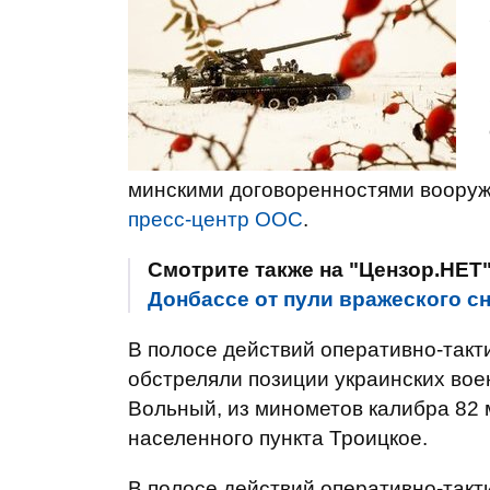
минскими договоренностями воору
пресс-центр ООС
.
Смотрите также на "Цензор.НЕТ
Донбассе от пули вражеского с
В полосе действий оперативно-такт
обстреляли позиции украинских вое
Вольный, из минометов калибра 82 
населенного пункта Троицкое.
В полосе действий оперативно-такти