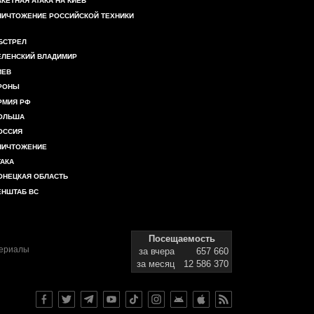
АКЕТНАЯ АТАКА НА КИЕВ
НИЧТОЖЕНИЕ РОССИЙСКОЙ ТЕХНИКИ
БСТРЕЛ
ЕЛЕНСКИЙ ВЛАДИМИР
ИЕВ
РОНЫ
РМИЯ РФ
ОЛЬША
ОССИЯ
НИЧТОЖЕНИЕ
ТАКА
ОНЕЦКАЯ ОБЛАСТЬ
ЕНШТАБ ВС
Посещаемость
териалы
за вчера
657 660
за месяц
12 586 370