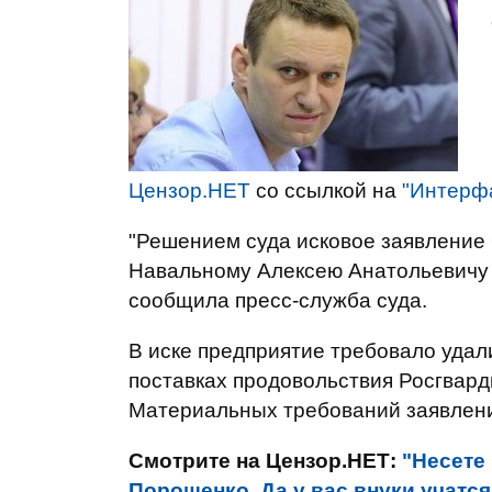
Цензор.НЕТ
со ссылкой на
"Интерф
"Решением суда исковое заявление
Навальному Алексею Анатольевичу 
сообщила пресс-служба суда.
В иске предприятие требовало удал
поставках продовольствия Росгвард
Материальных требований заявлени
Смотрите на Цензор.НЕТ:
"Несете
Порошенко. Да у вас внуки учатся 