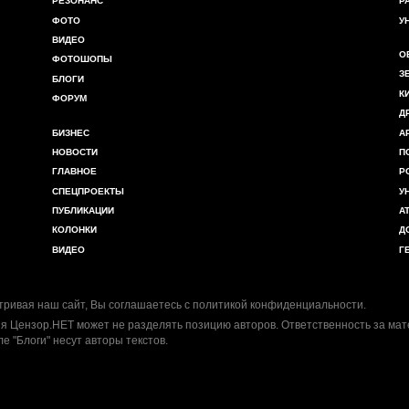
РЕЗОНАНС
Р
ФОТО
У
ВИДЕО
О
ФОТОШОПЫ
З
БЛОГИ
К
ФОРУМ
Д
БИЗНЕС
А
НОВОСТИ
П
ГЛАВНОЕ
Р
СПЕЦПРОЕКТЫ
У
ПУБЛИКАЦИИ
А
КОЛОНКИ
Д
ВИДЕО
Г
ривая наш сайт, Вы соглашаетесь с
политикой конфиденциальности
.
я Цензор.НЕТ может не разделять позицию авторов. Ответственность за ма
ле "Блоги" несут авторы текстов.