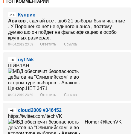
ТОП КОММЕНТАРИИ
Куприк
+10
Аваков
, сделай все , шоб 21 выборы были честные
. У Порошенко нет не единого шанса , поэтому
думаю шо он пойдет на фальсификацию в особо
крупных размерах .
Ответить
Ссылка
04.04.2019 23:59
uyt Nik
+8
ШИРЛАН
Ответить
Ссылка
04.04.2019 23:59
cloud2009 #346452
+8
https://twitter.com/ItechVK
Homer‏ @ItechVK