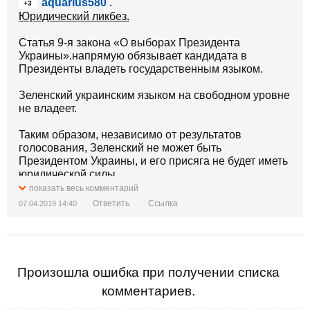
aquarius580 .
+3
Юридический ликбез.
Статья 9-я закона «О выборах Президента
Украины».напрямую обязывает кандидата в
Президенты владеть государственным языком.
Зеленский украинским языком на свободном уровне
не владеет.
Taким образом, независимо от результатов
голосования, Зеленский не может быть
Президентом Украины, и его присяга не будет иметь
юридической силы.
показать весь комментарий
В частности, ни армия, ни госбезопасность ему
Ответить
Ссылка
07.04.2019 14:40
подчиняться не имеют права.
В ситуации если Зеленский набрал большинство
голосов, то по истечении срока полномочий
Президента Порошенко исполнение обязанностей
Произошла ошибка при получении списка
Президента Украины автоматически возлагается на
комментариев.
Председателя Верховной Рады Украины.