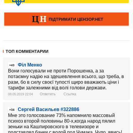
ТОП КОММЕНТАРИИ
Філ Менко
+43
Вони голосували не проти Порошенка, а за
потаємну надію на здешевлення всього, що треба, в
рази, бо в силу своєї тупості щиро вважають ціни і
тарифи залежними від волі голови держави.
Ответить
Ссылка
08.05.2019 22:04
Сергей Васильев #322886
+34
Мне это голосование 73% напомнило массовый
психоз второй половины 80-х,когда народ пялил
зеньки на Кашпировского в телевизоре и
подставлял банки с водой под Чумака. Чудо, явись!