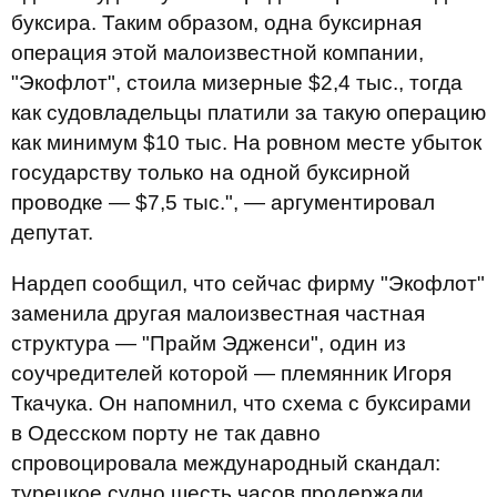
буксира. Таким образом, одна буксирная
операция этой малоизвестной компании,
"Экофлот", стоила мизерные $2,4 тыс., тогда
как судовладельцы платили за такую операцию
как минимум $10 тыс. На ровном месте убыток
государству только на одной буксирной
проводке — $7,5 тыс.", — аргументировал
депутат.
Нардеп сообщил, что сейчас фирму "Экофлот"
заменила другая малоизвестная частная
структура — "Прайм Эдженси", один из
соучредителей которой — племянник Игоря
Ткачука. Он напомнил, что схема с буксирами
в Одесском порту не так давно
спровоцировала международный скандал:
турецкое судно шесть часов продержали