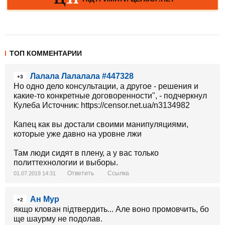
ТОП КОММЕНТАРИИ
Лалала Лалалала #447328
+3
Но одно дело консультации, а другое - решения и
какие-то конкретные договоренности", - подчеркнул
Кулеба Источник: https://censor.net.ua/n3134982
Капец как вы достали своими манипуляциями,
которые уже давно на уровне лжи
Там люди сидят в плену, а у вас только
политтехнологии и выборы.
Ответить
Ссылка
01.07.2019 14:31
Ан Мур
+2
якщо клован підтвердить... Але воно промовчить, бо
ще шаурму не подолав.