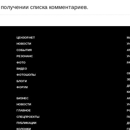
получении списка комментариев.
ЦЕНЗОР.НЕТ
М
НОВОСТИ
У
СОБЫТИЯ
А
РЕЗОНАНС
У
ФОТО
Р
ВИДЕО
О
ФОТОШОПЫ
З
БЛОГИ
Д
ФОРУМ
К
БИЗНЕС
А
НОВОСТИ
У
ГЛАВНОЕ
Р
СПЕЦПРОЕКТЫ
П
ПУБЛИКАЦИИ
Д
КОЛОНКИ
Г