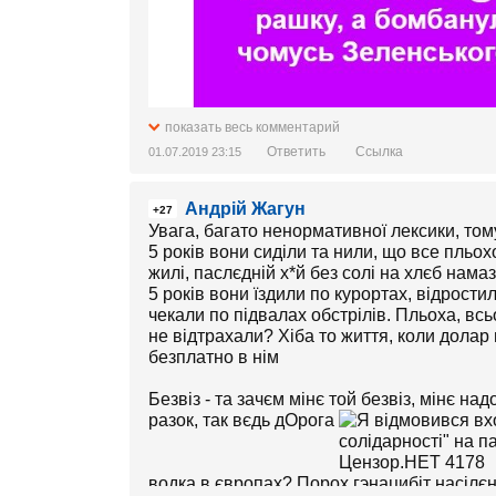
показать весь комментарий
Ответить
Ссылка
01.07.2019 23:15
Андрій Жагун
+27
Увага, багато ненормативної лексики, том
5 років вони сиділи та нили, що все пльохо
жилі, паслєдній х*й без солі на хлєб нама
5 років вони їздили по курортах, відрости
чекали по підвалах обстрілів. Пльоха, всь
не відтрахали? Хіба то життя, коли долар 
безплатно в нім
Безвіз - та зачєм мінє той безвіз, мінє н
разок, так вєдь дОрога
водка в європах? Порох гэнацибіт насілєн