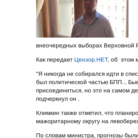
внеочередных выборах Верховной 
Как передает
Цензор.НЕТ
, об этом 
"Я никогда не собирался идти в спи
был политической частью БПП... Бы
присоединиться, но это на самом де
подчеркнул он .
Климкин также отметил, что планир
мажоритарному округу на левобереж
По словам министра, прогнозы были