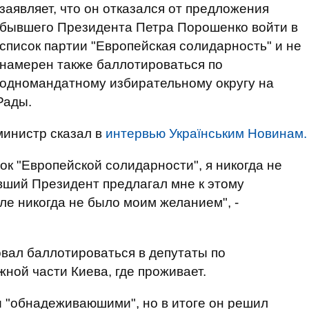
заявляет, что он отказался от предложения
бывшего Президента Петра Порошенко войти в
список партии "Европейская солидарность" и не
намерен также баллотироваться по
одномандатному избирательному округу на
Рады.
министр сказал в
интервью Українським Новинам.
сок "Европейской солидарности", я никогда не
вший Президент предлагал мне к этому
ле никогда не было моим желанием", -
овал баллотироваться в депутаты по
ной части Киева, где проживает.
 "обнадеживаюшими", но в итоге он решил