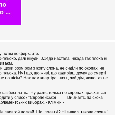
у потім не фиркайте.
-пльохо, далі нікуди, 3,14да настала, нікада так плоха ні
зиваєм.
ли щоки розміром з жопу слона, не сиділи по окопах, не
о пльоха. Ну і що, що живі, що кадирівці дочку до смерті
не по вісім? Нах нам квартіра, нах цілий дім, якщо газ не
адо газ бесплатна. Ну развє толька по європах праєхаться
Ви знаітє, па скока
іє дарагой водкай. Шо, податкі? Ні знаю я такова слова "