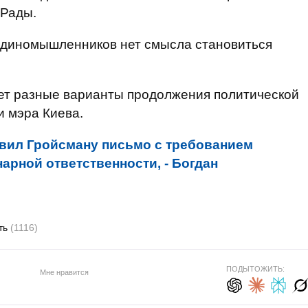
 Рады.
 единомышленников нет смысла становиться
ает разные варианты продолжения политической
и мэра Киева.
вил Гройсману письмо с требованием
арной ответственности, - Богдан
ть
(1116)
ПОДЫТОЖИТЬ:
Мне нравится