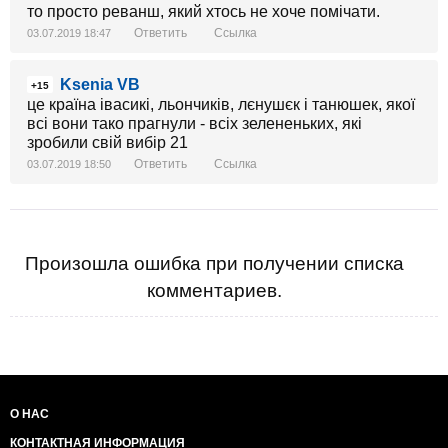
то просто реванш, який хтось не хоче помічати.
Ответить
Ссылка
03.07.2019 18:47
Ksenia VB
+15
це країна івасикі, льончиків, лєнушєк і танюшек, якої
всі вони тако прагнули - всіх зелененьких, які
зробили свій вибір 21
Ответить
Ссылка
03.07.2019 18:50
Произошла ошибка при получении списка
комментариев.
О НАС
КОНТАКТНАЯ ИНФОРМАЦИЯ