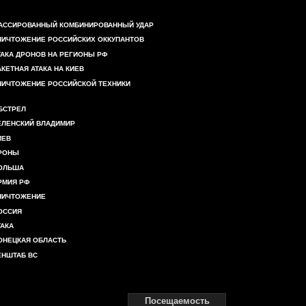
АССИРОВАННЫЙ КОМБИНИРОВАННЫЙ УДАР
НИЧТОЖЕНИЕ РОССИЙСКИХ ОККУПАНТОВ
ТАКА ДРОНОВ НА РЕГИОНЫ РФ
АКЕТНАЯ АТАКА НА КИЕВ
НИЧТОЖЕНИЕ РОССИЙСКОЙ ТЕХНИКИ
БСТРЕЛ
ЕЛЕНСКИЙ ВЛАДИМИР
ИЕВ
РОНЫ
ОЛЬША
РМИЯ РФ
НИЧТОЖЕНИЕ
ОССИЯ
ТАКА
ОНЕЦКАЯ ОБЛАСТЬ
ЕНШТАБ ВС
Посещаемость