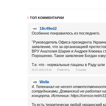
ТОП КОММЕНТАРИИ
18c49ed2
+47
Особенно понравилось из последнего.
"Руководитель Офиса президента Украин
заявление, что за организацией протест
ВРУ Анатолия Шария и Андрея Клюева ст
Порошенко. Такое заявление Богдан озву
Т.е. что - нормальные пацаны в Раду шл
Ответить
Ссылка
03.07.2019 23:45
Welle
+35
4. Телеканал не несет ответственност
сотрудниками. Доманский не работал на
концерта. Источник: https://censor.net/n
То есть теоретически любой украинский 