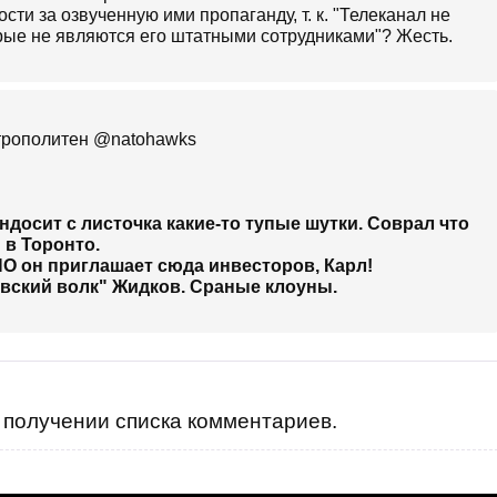
сти за озвученную ими пропаганду, т. к. "Телеканал не
орые не являются его штатными сотрудниками"? Жесть.
https://twitter.com/natohawks Львовский метрополитен‏ @natohawks
ндосит с листочка какие-то тупые шутки. Соврал что
 в Торонто.
 НО он приглашает сюда инвесторов, Карл!
вский волк" Жидков. Сраные клоуны.
получении списка комментариев.