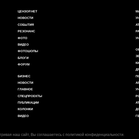
ЦЕНЗОР.НЕТ
М
НОВОСТИ
У
СОБЫТИЯ
А
РЕЗОНАНС
Р
ФОТО
У
ВИДЕО
О
ФОТОШОПЫ
З
БЛОГИ
К
ФОРУМ
Д
БИЗНЕС
П
НОВОСТИ
А
ГЛАВНОЕ
У
СПЕЦПРОЕКТЫ
Р
ПУБЛИКАЦИИ
А
КОЛОНКИ
Д
ВИДЕО
Г
ривая наш сайт, Вы соглашаетесь с
политикой конфиденциальности
.