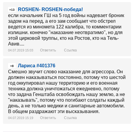
ROSHEN- ROSHEN-победа!
+13
если начальник ГШ на 5 год войны надевает броник
задом на перед, а его зам сообщает что обстрел
ведется из миномета 122 калибра, то комментарии
излишни. конечно "наказание неотвратимо", но для
этой цирковой труппы, кто на Ростов, кто на Тель-
Авив....
Ответить
Ссылка
04.07.2019 15:03
Лариса #401376
+8
Смешно звучит слово наказание для агрессора. Он
должен наказываться постоянно, потому что шестой
год оккупировал нашу территорию и его военная
техника должна уничтожаться ежедневно, потому
что задача Генштаба освобождать нашу землю, а не
"наказывать", потому что погибают солдаты каждый
день, а не только медики и санитарные автомобили.
В общем раздражают эти высказывания.
Ответить
Ссылка
04.07.2019 15:19