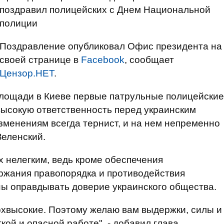
поздравил полицейских с Днем Национальной
полиции
Поздравление опубликовал Офис президента на
своей странице в
Facebook
, сообщает
Цензор.НЕТ
.
площади в Киеве первые патрульные полицейские
и высокую ответственность перед украинским
зменениям всегда тернист, и на нем непременно
Зеленский.
х нелегким, ведь кроме обеспечения
ржания правопорядка и противодействия
ны оправдывать доверие украинского общества.
ерхвысокие. Поэтому желаю вам выдержки, силы и
ой и опасной работе", - добавил глава