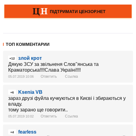
ТОП КОММЕНТАРИИ
злой крот
+12
Дякую ЗСУ за звільненя Слов"янська та
Краматорська!!!!Слава Україні!!!!
Ответить
Ссылка
05.07.2019 10:06
Ksenia VB
+6
зараз друзі фуйла кучкуються в Києві і збираються у
владу.
тому зарано ще говорити..
Ответить
Ссылка
05.07.2019 10:02
fearless
+4