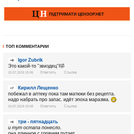
ТОП КОММЕНТАРИИ
Igor Zubrik
+8
Это какой-то "звиздец"!🤣
Ответить
Ссылка
10.07.2019 15:06
Кирилл Лещенко
+7
побежал в аптеку пока там матюки без рецепта.
надо набрать про запас. идёт эпоха маразма.
Ответить
Ссылка
10.07.2019 15:08
три - пятнадцать
+6
и тут остапа понесло.
она длинное с горячим путает...