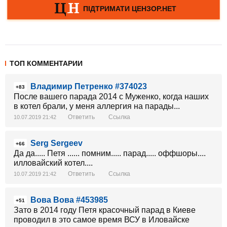
ТОП КОММЕНТАРИИ
Владимир Петренко #374023
+83
После вашего парада 2014 с Муженко, когда наших
в котел брали, у меня аллергия на парады...
Ответить
Ссылка
10.07.2019 21:42
Serg Sergeev
+66
Да да..... Петя ...... помним..... парад..... оффшоры....
илловайский котел....
Ответить
Ссылка
10.07.2019 21:42
Вова Вова #453985
+51
Зато в 2014 году Петя красочный парад в Киеве
проводил в это самое время ВСУ в Иловайске