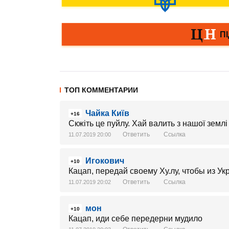
ТОП КОММЕНТАРИИ
Чайка Київ
+16
Скжіть це пуйлу. Хай валить з нашої землі
Ответить
Ссылка
11.07.2019 20:00
Игокович
+10
Кацап, передай своему Ху.лу, чтобы из Ук
Ответить
Ссылка
11.07.2019 20:02
мон
+10
Кацап, иди себе передерни мудило