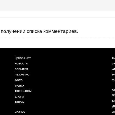
получении списка комментариев.
ЦЕНЗОР.НЕТ
М
НОВОСТИ
У
СОБЫТИЯ
А
РЕЗОНАНС
Р
ФОТО
У
ВИДЕО
О
ФОТОШОПЫ
З
БЛОГИ
К
ФОРУМ
Д
БИЗНЕС
А