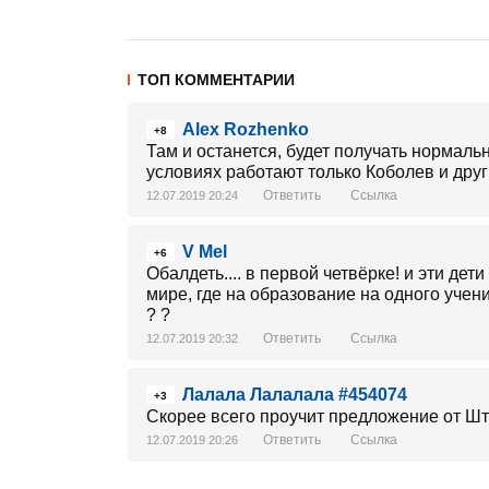
ТОП КОММЕНТАРИИ
Alex Rozhenko
+8
Там и останется, будет получать нормальн
условиях работают только Коболев и дру
Ответить
Ссылка
12.07.2019 20:24
V Mel
+6
Обалдеть.... в первой четвёрке! и эти дет
мире, где на образование на одного учени
? ?
Ответить
Ссылка
12.07.2019 20:32
Лалала Лалалала #454074
+3
Скорее всего проучит предложение от Шт
Ответить
Ссылка
12.07.2019 20:26