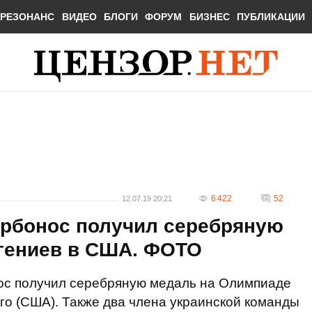
РЕЗОНАНС
ВИДЕО
БЛОГИ
ФОРУМ
БИЗНЕС
ПУБЛИКАЦИИ
6 422
52
12.07.19 20:21
орбонос получил серебряную
гениев в США. ФОТО
ос получил серебряную медаль на Олимпиаде
вего (США). Также два члена украинской команды