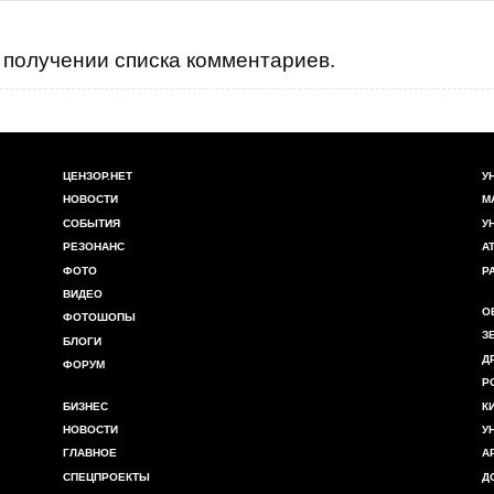
получении списка комментариев.
ЦЕНЗОР.НЕТ
У
НОВОСТИ
М
СОБЫТИЯ
У
РЕЗОНАНС
А
ФОТО
Р
ВИДЕО
О
ФОТОШОПЫ
З
БЛОГИ
Д
ФОРУМ
Р
БИЗНЕС
К
НОВОСТИ
У
ГЛАВНОЕ
А
СПЕЦПРОЕКТЫ
Д