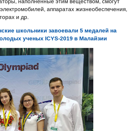
аторы, наполненные этим веществом, смогут
 электромобилей, аппаратах жизнеобеспечения,
торах и др.
нские школьники завоевали 5 медалей на
лодых ученых ICYS-2019 в Малайзии