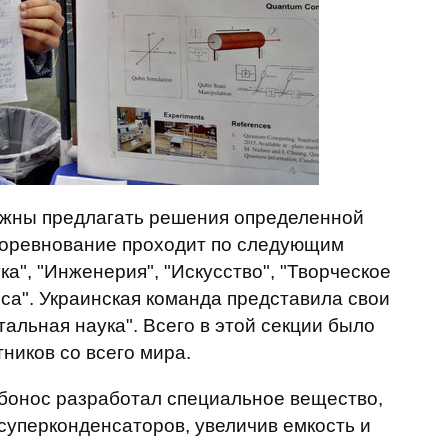
лжны предлагать решения определенной
соревнование проходит по следующим
а", "Инженерия", "Искусство", "Творческое
еса". Украинская команда представила свои
альная наука". Всего в этой секции было
ников со всего мира.
рбонос разработал специальное вещество,
суперконденсаторов, увеличив емкость и