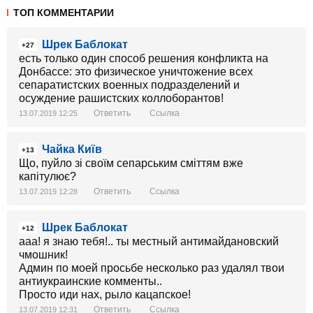
ТОП КОММЕНТАРИИ
Шрек Баблокат
+27
есть только один способ решения конфликта на
Донбассе: это физическое уничтожение всех
сепаратистских военных подразделений и
осуждение рашистских коллоборантов!
Ответить
Ссылка
13.07.2019 12:25
Чайка Київ
+13
Що, пуйло зі своїм сепарським сміттям вже
капітулює?
Ответить
Ссылка
13.07.2019 12:28
Шрек Баблокат
+12
ааа! я знаю тебя!.. ты местный антимайдановский
чмошник!
Админ по моей просьбе несколько раз удалял твои
антиукраинские комменты..
Просто иди нах, рыло кацапское!
Ответить
Ссылка
13.07.2019 12:31