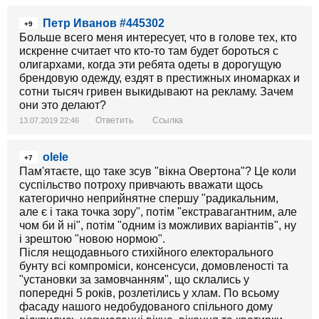
Петр Иванов #445302
+9
Больше всего меня интересует, что в голове тех, кто
искренне считает что кто-то там будет бороться с
олигархами, когда эти ребята одеты в дорогущую
брендовую одежду, ездят в престижных иномарках и
сотни тысяч гривен выкидывают на рекламу. Зачем
они это делают?
Ответить
Ссылка
13.07.2019 22:46
olele
+7
Пам'ятаєте, що таке зсув "вікна Овертона"? Це коли
суспільство потроху привчають вважати щось
категорично неприйнятне спершу "радикальним,
але є і така точка зору", потім "екстравагантним, але
чом би й ні", потім "одним із можливих варіантів", ну
і зрештою "новою нормою".
Після нещодавнього стихійного електорального
бунту всі компроміси, консенсуси, домовленості та
"установки за замовчанням", що склались у
попередні 5 років, розлетілись у хлам. По всьому
фасаду нашого недобудованого спільного дому