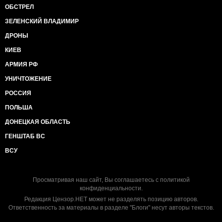
поки діяли всі ті компроміси, консенсуси та
ОБСТРЕЛ
домовленості, які тепер розлетілися в друзки.
ЗЕЛЕНСКИЙ ВЛАДИМИР
Вікна Овертона відкриті, з них дме вітрами
радикальних змін. Відбувається встановлення нової
ДРОНЫ
суспільної норми, і побачимо чия візьме.
Євген Дикий
КИЕВ
АРМИЯ РФ
УНИЧТОЖЕНИЕ
РОССИЯ
ПОЛЬША
ДОНЕЦКАЯ ОБЛАСТЬ
ГЕНШТАБ ВС
ВСУ
Просматривая наш сайт, Вы соглашаетесь с
политикой
конфиденциальности
.
Редакция Цензор.НЕТ может не разделять позицию авторов.
Ответственность за материалы в разделе "Блоги" несут авторы текстов.