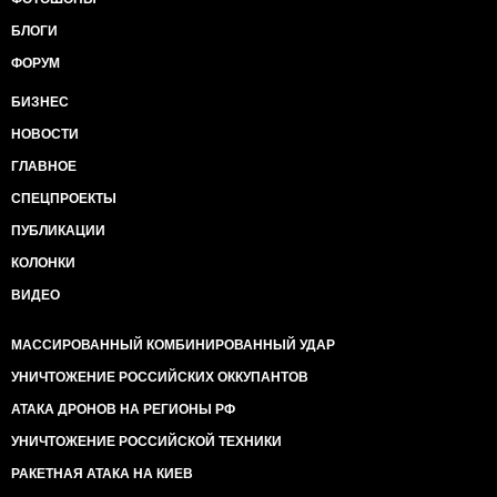
незаперечного "по замовчанню", просування нової
БЛОГИ
московської "норми" відбувається шаленими
темпами та по всіх напрямках. Кінцева мета відома -
ФОРУМ
повне зрівняння норми нашого суспільства із тим,
БИЗНЕС
що вважають нормальним у Мордорі. І ця мета
цілком досяжна у досить короткій часовій
НОВОСТИ
перспективі.
Єдиний наш шанс -
перейти від оборони до
ГЛАВНОЕ
наступу, від ситуаційного реагування до
СПЕЦПРОЕКТЫ
активних дій на випередження.
Не ми розхитали
"віконні рами" і зробили можливим зсуви вікон
ПУБЛИКАЦИИ
Овертона у всіх можливих напрямках. Але як це вже
КОЛОНКИ
сталось, ми маємо самі почати зсувати рамки
нормального.
ВИДЕО
Що, "суди Лінча" поза межею норми? Телестудії
вартістю мільйони доларів, які згорають від
МАССИРОВАННЫЙ КОМБИНИРОВАННЫЙ УДАР
"коктейля" за кілька гривень, це щось неможливе і за
межею допустимого? Добровольчі батальйони не
УНИЧТОЖЕНИЕ РОССИЙСКИХ ОККУПАНТОВ
лише на фронті, але по всій країні - це страшний
АТАКА ДРОНОВ НА РЕГИОНЫ РФ
сон, який не можна уявити в реальності? "Київська
хунта" - кліше московської пропаганди, а в реальній
УНИЧТОЖЕНИЕ РОССИЙСКОЙ ТЕХНИКИ
Україні все винятково демократичненько та
РАКЕТНАЯ АТАКА НА КИЕВ
процедурненько? Все так, тільки це було раніше,