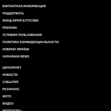
"перемогою" - і на цьому фоні сам факт захоплення
КОНТАКТНАЯ ИНФОРМАЦИЯ
Росією через Медвечука більшості нашого
медіапростору якось забувається. Це ж не так
ПОДДЕРЖАТЬ
яскраво як телеміст, це ж "всього лише" щоденна
ФОНД ЮРИЯ БУТУСОВА
обробка мізків десятків мільйонів українців
пропагандою агресора. Це ще одна наша нова
РЕКЛАМА
"норма".
УСЛОВИЯ ПОЛЬЗОВАНИЯ
Ми змусили ЦВК скасувати реєстрацію кількох
особливо одіозних втікачів із команди Овоча - і на
ПОЛИТИКА КОНФИДЕНЦИАЛЬНОСТИ
цьому фоні успішна реєстрація цілих двох партій, які
стоять на позиції знищення України та відверто
НОВИНИ УКРАЇНИ
працюють на РФ, одна з яких з гарантією проходить
UKRAINIAN NEWS
до Ради, стала нашою "нормою".
Вікна Овертона зсуваються щодня, рівно настільки,
ЦЕНЗОР.НЕТ
наскільки ми даємо їм зсунутись. А ми даємо. Ми
програли бій за проспект Григоренка у Харкові,
НОВОСТИ
апелюємо рішення суду щодо проспектів Бандери та
СОБЫТИЯ
Шухевича у Києві - і навіть не помітили, що сама
необхідність відстоювати ці імена у суді - це нова
РЕЗОНАНС
"норма", яку вчора неможливо було уявити.
Чи можливо, що вікна Овертона так зсунуться, що
ФОТО
протягами з них видує всі досягнення останніх років,
ВИДЕО
оплачені тисячами життів? На жаль, цілком
можливо. Вже нема нічого, захищеного та
ФОТОШОПЫ