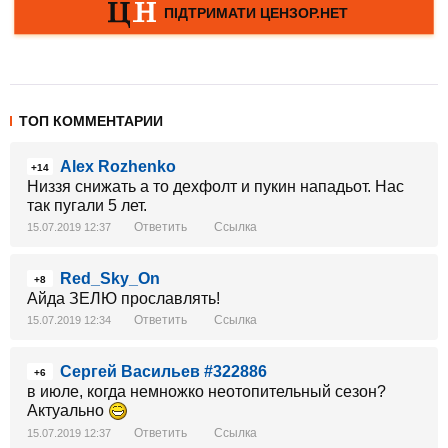
ТОП КОММЕНТАРИИ
Alex Rozhenko
+14
Низзя снижать а то дехфолт и пукин нападьот. Нас
так пугали 5 лет.
Ответить
Ссылка
15.07.2019 12:37
Red_Sky_On
+8
Айда ЗЕЛЮ прославлять!
Ответить
Ссылка
15.07.2019 12:34
Сергей Васильев #322886
+6
в июле, когда немножко неотопительный сезон?
Актуально
Ответить
Ссылка
15.07.2019 12:37