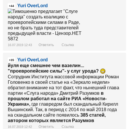
Yuri OverLord
+44
Ответить
Ссылка
16.07.2019 12:43
Yuri OverLord
+35
йуля еще смешнее чем вазелин...
"проевропейские силы"- у слуг урода?
Сотрудник Института массовой информации Роман
Головенко в своей статье на «Зеркало недели»
обратил внимание на тот факт, что нынешний глава
партии «Слуга народа» Дмитрий Разумков
в
прошлом работал на сайте РИА «Новости-
Украина»,
где главредом был скандальный Кирилл
Вышинский. Так, в период с 2014 по май 2018 года
на скандальном сайте появилось
385 статей,
автором которых является Разумков
Ответить
Ссылка
16.07.2019 12:42