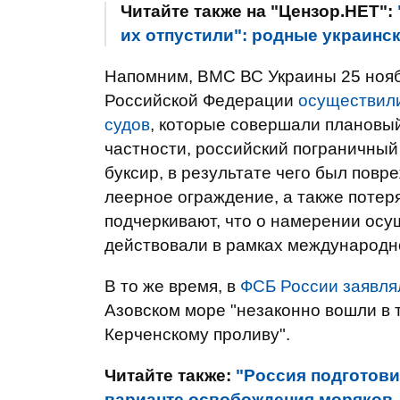
Читайте также на "Цензор.НЕТ":
их отпустили": родные украинс
Напомним, ВМС ВС Украины 25 нояб
Российской Федерации
осуществили
судов
, которые совершали плановый
частности, российский пограничный
буксир, в результате чего был повр
леерное ограждение, а также потер
подчеркивают, что о намерении осу
действовали в рамках международно
В то же время, в
ФСБ России заявля
Азовском море "незаконно вошли в 
Керченскому проливу".
Читайте также:
"Россия подготови
варианте освобождения моряков