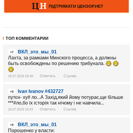
ТОП КОММЕНТАРИИ
ВКЛ_это_мы_01
+7
Лахта, за рамками Минского процесса, а должны
быть освобождены по решению трибунала.
Ответить
Ссылка
18.07.2019 16:49
Ivan Ivanov #432727
+5
путєн- ху# ло...А Захід,який йому потурає,ще більше
***#ло,бо їх історія так нічому і не навчила...
Ответить
Ссылка
18.07.2019 16:43
ВКЛ_это_мы_01
+5
Порошенко у власти: