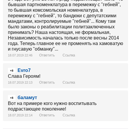
бывшая партноменклатура в перемежку с "гебней",
то бывшая комсомольская номенклатура, в
перемежку с "гебней", то бандюки с депутатскими
мандатами, контролируемые "гебней"... Кому там
было законы о реабилитации политзаключенных
принимать? Наша настоящая, не формальная,
Независимость началась только после весны 2014
года. Теперь главное ее не променять на хамоватую
и гнусавую "обманку"...
Ответить
Ссылка
18.07.2019 22:46
Evro7
+8
Слава Героям!
Ответить
Ссылка
18.07.2019 22:13
баламут
+8
Вот на примере кого нужно воспитывать
подрастающее поколение!
Ответить
Ссылка
18.07.2019 22:14