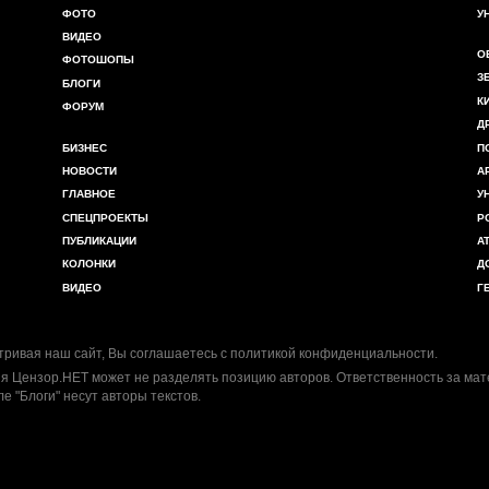
ФОТО
У
ВИДЕО
О
ФОТОШОПЫ
З
БЛОГИ
К
ФОРУМ
Д
БИЗНЕС
П
НОВОСТИ
А
ГЛАВНОЕ
У
СПЕЦПРОЕКТЫ
Р
ПУБЛИКАЦИИ
А
КОЛОНКИ
Д
ВИДЕО
Г
ривая наш сайт, Вы соглашаетесь с
политикой конфиденциальности
.
я Цензор.НЕТ может не разделять позицию авторов. Ответственность за ма
ле "Блоги" несут авторы текстов.