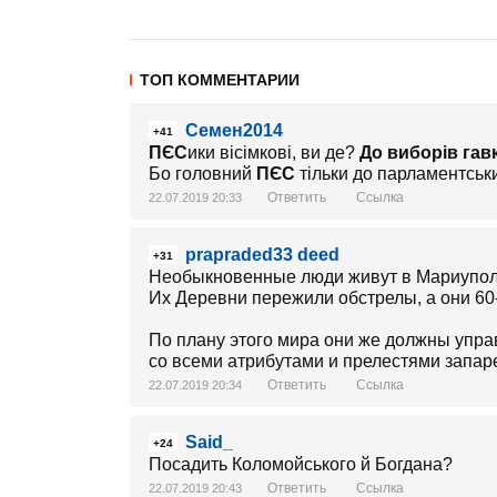
ТОП КОММЕНТАРИИ
Семен2014
+41
ПЄС
ики вісімкові, ви де?
До виборів гавк
Бо головний
ПЄС
тільки до парламентськ
Ответить
Ссылка
22.07.2019 20:33
prapraded33 deed
+31
Необыкновенные люди живут в Мариуполе
Их Деревни пережили обстрелы, а они 6
По плану этого мира они же должны упра
со всеми атрибутами и прелестями запар
Ответить
Ссылка
22.07.2019 20:34
Said_
+24
Посадить Коломойського й Богдана?
Ответить
Ссылка
22.07.2019 20:43