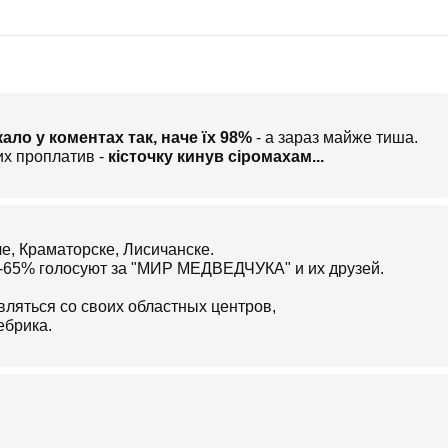
ало у коментах так, наче їх 98%
- а зараз майже тиша.
их проплатив -
кісточку кинув сіромахам...
, Краматорске, Лисичанске.
0-65% голосуют за "МИР МЕДВЕДЧУКА" и их друзей.
вляться со своих областных центров,
ебрика.