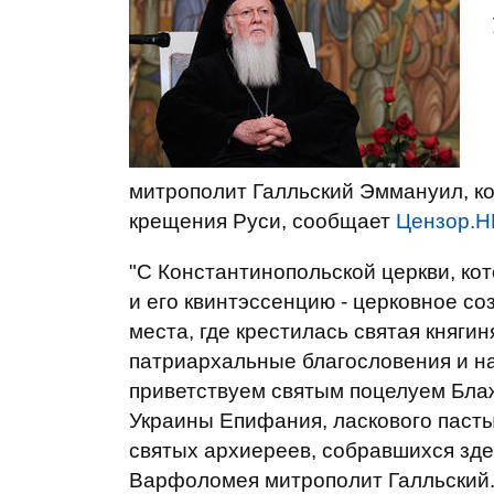
митрополит Галльский Эммануил, ко
крещения Руси, сообщает
Цензор.Н
"С Константинопольской церкви, ко
и его квинтэссенцию - церковное со
места, где крестилась святая княги
патриархальные благословения и н
приветствуем святым поцелуем Бла
Украины Епифания, ласкового пасты
святых архиереев, собравшихся здес
Варфоломея митрополит Галльский