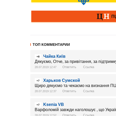
ТОП КОММЕНТАРИИ
Чайка Київ
+8
Дякуємо, Отче, за привітання, за підтрим
Ответить
Ссылка
28.07.2019 12:47
Харьков Сумской
+7
Щиро дякуємо та чекаємо на визнання ПЦ
Ответить
Ссылка
28.07.2019 12:37
Ksenia VB
+7
Варфоломій завжди наголошує , що Украї
Ответить
Ссылка
28.07.2019 12:52