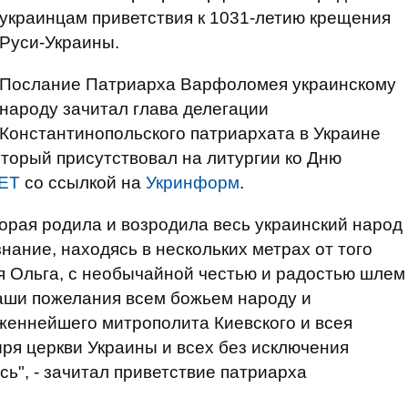
украинцам приветствия к 1031-летию крещения
Руси-Украины.
Послание Патриарха Варфоломея украинскому
народу зачитал глава делегации
Константинопольского патриархата в Украине
торый присутствовал на литургии ко Дню
ЕТ
со ссылкой на
Укринформ
.
торая родила и возродила весь украинский народ
знание, находясь в нескольких метрах от того
ня Ольга, с необычайной честью и радостью шлем
аши пожелания всем божьем народу и
женнейшего митрополита Киевского и всея
ря церкви Украины и всех без исключения
ь", - зачитал приветствие патриарха
.