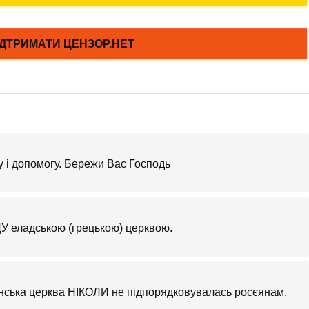
ку і допомогу. Бережи Вас Господь
У еладською (грецькою) церквою.
нська церква НІКОЛИ не підпорядковувалась росєянам.