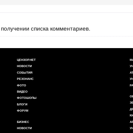
получении списка комментариев.
ЦЕНЗОР.НЕТ
М
НОВОСТИ
У
СОБЫТИЯ
А
РЕЗОНАНС
У
ФОТО
Р
ВИДЕО
О
ФОТОШОПЫ
З
БЛОГИ
Д
ФОРУМ
К
БИЗНЕС
А
НОВОСТИ
У