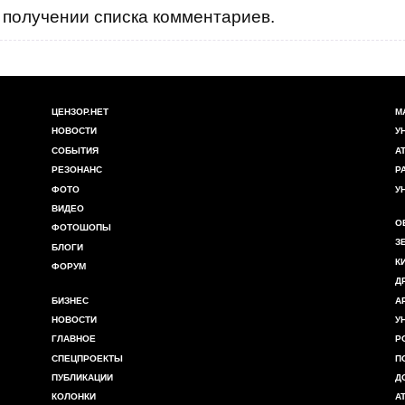
получении списка комментариев.
ЦЕНЗОР.НЕТ
М
НОВОСТИ
У
СОБЫТИЯ
А
РЕЗОНАНС
Р
ФОТО
У
ВИДЕО
О
ФОТОШОПЫ
З
БЛОГИ
К
ФОРУМ
Д
БИЗНЕС
А
НОВОСТИ
У
ГЛАВНОЕ
Р
СПЕЦПРОЕКТЫ
П
ПУБЛИКАЦИИ
Д
КОЛОНКИ
А