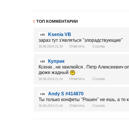
ТОП КОММЕНТАРИИ
Ksenia VB
+25
зараз тут з'являться "злорадствующие"
Ответить
Ссылка
30.08.2019 21:20
Куприк
+20
Ксеню , не хвилюйся . Петр Алексеевич опл
дюже жадный
Ответить
Ссылка
30.08.2019 21:24
Andy S #414870
+16
Ты только конфеты "Рошен" не ешь, а то 
Ответить
Ссылка
30.08.2019 21:42