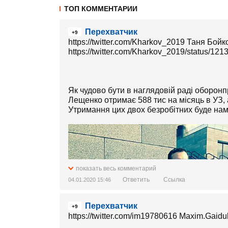
ТОП КОММЕНТАРИИ
Перехватчик
+9
https://twitter.com/Kharkov_2019 Таня Бойко‏ @Kharkov_201
https://twitter.com/Kharkov_2019/status/1
Як чудово бути в наглядовій раді оборонп
Лещенко отримає 588 тис на місяць в УЗ, 
Утримання цих двох безробітних буде нам
показать весь комментарий
Ответить
Ссылка
04.01.2020 15:46
Перехватчик
+9