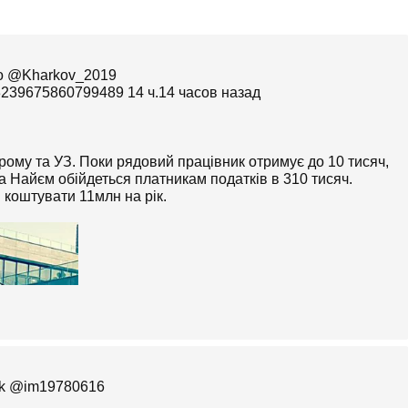
9
213239675860799489 14 ч.14 часов назад
рому та УЗ. Поки рядовий працівник отримує до 10 тисяч,
а Найєм обійдеться платникам податків в 310 тисяч.
 коштувати 11млн на рік.
https://twitter.com/im19780616 Махim.Gaiduk‏ @im19780616