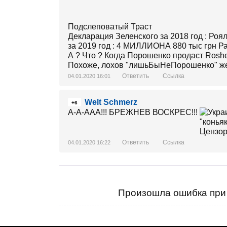
Подслеповатый Траст
Декларация Зеленского за 2018 год : Роя
за 2019 год : 4 МИЛЛИОНА 880 тыс грн Ра
А ? Что ? Когда Порошенко продаст Rosh
Похоже, лохов "лишьБыНеПорошенко" жес
Ответить
Ссылка
04.01.2020 16:01
Welt Schmerz
+6
А-А-ААА!!! БРЕЖНЕВ ВОСКРЕС!!!
Ответить
Ссылка
04.01.2020 16:22
Произошла ошибка при 