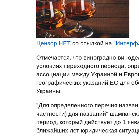
Цензор.НЕТ
со ссылкой на
"Интерф
Отмечается, что виноградно-виноде
условиях переходного периода, оп
ассоциации между Украиной и Евро
географических указаний ЕС для об
Украины.
"Для определенного перечня названи
частности) для названий" шампанско
период, который действует до 1 янва
ближайших лет юридическая ситуация