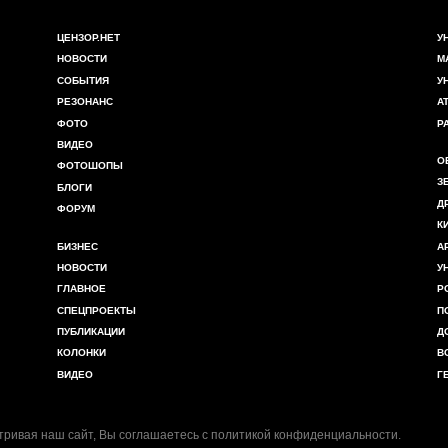
ЦЕНЗОР.НЕТ
У
НОВОСТИ
М
СОБЫТИЯ
У
РЕЗОНАНС
А
ФОТО
Р
ВИДЕО
О
ФОТОШОПЫ
З
БЛОГИ
Д
ФОРУМ
К
БИЗНЕС
А
НОВОСТИ
У
ГЛАВНОЕ
Р
СПЕЦПРОЕКТЫ
П
ПУБЛИКАЦИИ
Д
КОЛОНКИ
В
ВИДЕО
Г
ривая наш сайт, Вы соглашаетесь с
политикой конфиденциальности
.